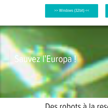
>> Windows (32bit) <<
Sauvez l'Europa !
Des robots à la re