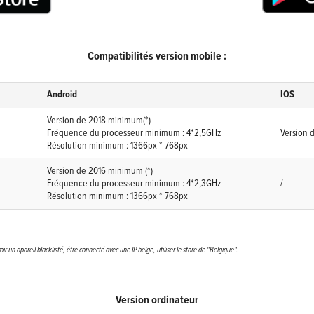
Compatibilités version mobile :
Android
IOS
Version de 2018 minimum(*)
Fréquence du processeur minimum : 4*2,5GHz
Version 
Résolution minimum : 1366px * 768px
Version de 2016 minimum (*)
Fréquence du processeur minimum : 4*2,3GHz
/
Résolution minimum : 1366px * 768px
voir un apareil blacklisté, être connecté avec une IP belge, utiliser le store de "Belgique".
Version ordinateur